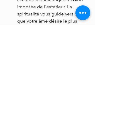
imposée de l'extérieur. La 
spiritualité vous guide vers ce 
que votre âme désire le plus 
expérimenter dans cette vie. Plus 
vous l’écoutez, plus vous 
ressentez une paix profonde, un 
alignement naturel avec ce que 
vous êtes censé faire et être.
Ce que vous cherchez est déjà là, en 
vous. Il ne s’agit pas de l’atteindre, 
mais de 
vous en souvenir. 
Et la 
spiritualité vous guide vers 
l'illumination de ce souvenir et votre 
épanouissement personnel ici et 
maintenant.