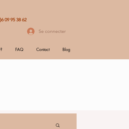
0)6 09 95 38 62
Se connecter
 ?
FAQ
Contact
Blog