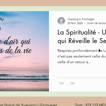
Yuanjing Li-Fromaget
23 févr. 2025
3 min de lectu
La Spiritualité -
qui Réveille le S
Respirez profondément 🌬️ La quête que vous poursuivez
n’est pas seulement celle du 
celle d’un retour à...
et libéral de Yuanjing Li-Fromaget Siret : 979 110 640 