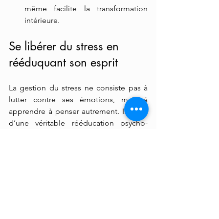
même facilite la transformation 
intérieure.
Se libérer du stress en 
rééduquant son esprit
La gestion du stress ne consiste pas à 
lutter contre ses émotions, mais à 
apprendre à penser autrement. Il s’agit 
d’une véritable rééducation psycho-
émotionnelle qui permet d’adopter un 
regard plus serein sur soi et sur le 
monde.
En modifiant nos croyances et en 
prenant conscience du pouvoir de 
notre esprit, nous reprenons les rênes 
de notre réalité. Nous ne sommes plus 
prisonniers de nos anticipations 