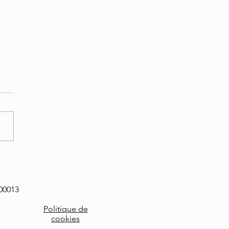
ersensibilité, de la survie
sensibilité : l’histoire de
qui ont trop ressenti pour
00013
er
Politique de
cookies