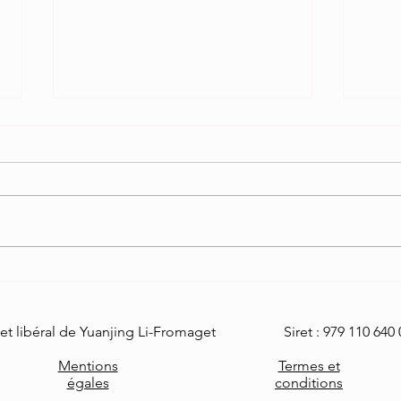
Ai-je vraiment besoin d'une
L’hyp
thérapie pour m'en sortir ?
à la 
ceux 
et libéral de Yuanjing Li-Fromaget Siret : 979 110 640 
exist
Mentions
Termes et
égales
conditions