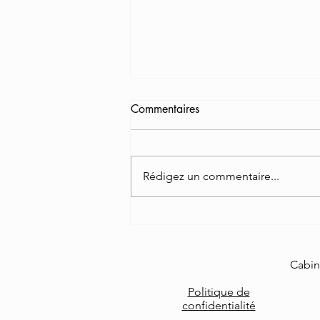
Commentaires
Rédigez un commentaire...
Orientation des adolescents :
ce que les chiffres ne disent
pas
Cabin
Politique de
confidentialité