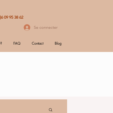
0)6 09 95 38 62
Se connecter
 ?
FAQ
Contact
Blog