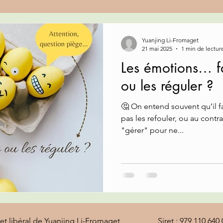
Yuanjing Li-Fromaget
21 mai 2025
1 min de lectur
Les émotions… fa
ou les réguler ?
🤔 On entend souvent qu’il fa
pas les refouler, ou au contra
"gérer" pour ne...
et libéral de Yuanjing Li-Fromaget Siret : 979 110 640 