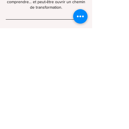
comprendre… et peut-être ouvrir un chemin
de transformation.
Politique d'annulation
- Pour annuler ou reprogrammer une
séance, veuillez me contacter au moins 24
heures à l'avance..
- Les frais d'honoraires des séances en
visioconférence doivent être réglées via
paiement en ligne lors de la prise de RDV.
Je vous remercie pour votre
compréhension.
Coordonnées
65 Avenue des Gardians,
Castries, France